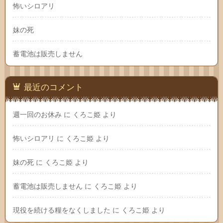
怖いシロアリ
妹の死
蓄電池は販売しません
最近のコメント
週一回のお休み
に
くろこ姫
より
怖いシロアリ
に
くろこ姫
より
妹の死
に
くろこ姫
より
蓄電池は販売しません
に
くろこ姫
より
現役を続ける糧をなくしました
に
くろこ姫
より