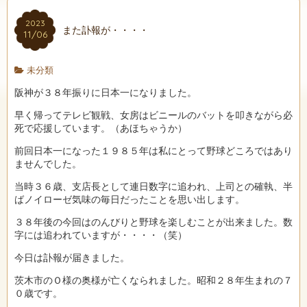
2023
また訃報が・・・・
11/06
未分類
阪神が３８年振りに日本一になりました。
早く帰ってテレビ観戦、女房はビニールのバットを叩きながら必
死で応援しています。（あほちゃうか）
前回日本一になった１９８５年は私にとって野球どころではあり
ませんでした。
当時３６歳、支店長として連日数字に追われ、上司との確執、半
ばノイローゼ気味の毎日だったことを思い出します。
３８年後の今回はのんびりと野球を楽しむことが出来ました。数
字には追われていますが・・・・（笑）
今日は訃報が届きました。
茨木市のＯ様の奥様が亡くなられました。昭和２８年生まれの７
０歳です。