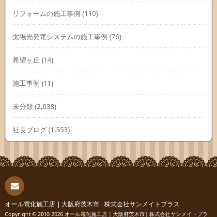
リフォームの施工事例
(110)
太陽光発電システムの施工事例
(76)
希望ヶ丘
(14)
施工事例
(11)
未分類
(2,038)
社長ブログ
(1,553)
連絡
オール電化施工店 | 大阪府茨木市| 株式会社サンメイトプラス
Copyright © 2010-2026
オール電化施工店 | 大阪府茨木市| 株式会社サンメイトプラ