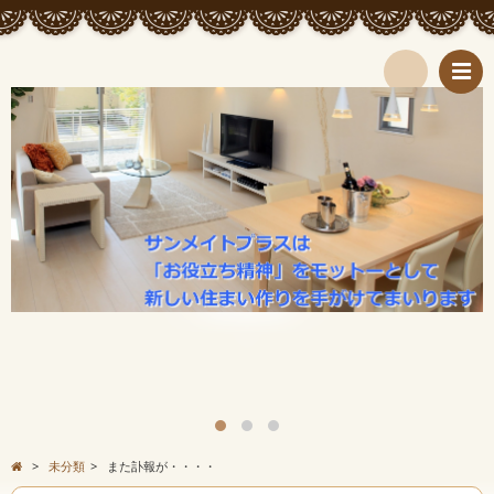
検
索
>
未分類
>
また訃報が・・・・