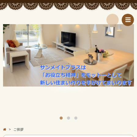
検
索
>
ご挨拶