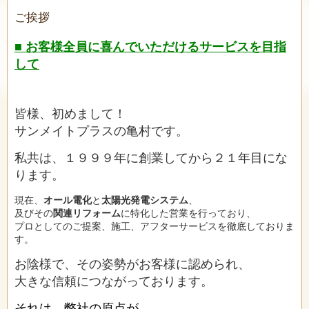
ご挨拶
■
お客様全員に喜んでいただけるサービスを目指
して
皆様、初めまして！
サンメイトプラスの亀村
です。
私共は、１９９９年に創業してから２１年目にな
ります。
現在、
オール電化
と
太陽光発電システム
、
及びその
関連リフォーム
に特化した営業を行っており、
プロとしてのご提案、施工、アフターサービスを徹底しておりま
す。
お陰様で、その姿勢がお客様に認められ、
大きな信頼につながっております。
それは、弊社の原点が
、