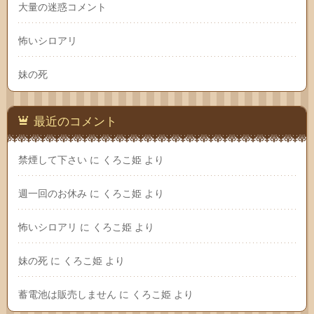
大量の迷惑コメント
怖いシロアリ
妹の死
最近のコメント
禁煙して下さい
に
くろこ姫
より
週一回のお休み
に
くろこ姫
より
怖いシロアリ
に
くろこ姫
より
妹の死
に
くろこ姫
より
蓄電池は販売しません
に
くろこ姫
より