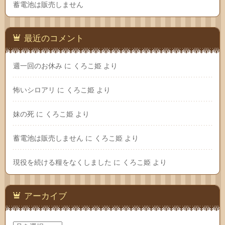
蓄電池は販売しません
最近のコメント
週一回のお休み
に
くろこ姫
より
怖いシロアリ
に
くろこ姫
より
妹の死
に
くろこ姫
より
蓄電池は販売しません
に
くろこ姫
より
現役を続ける糧をなくしました
に
くろこ姫
より
アーカイブ