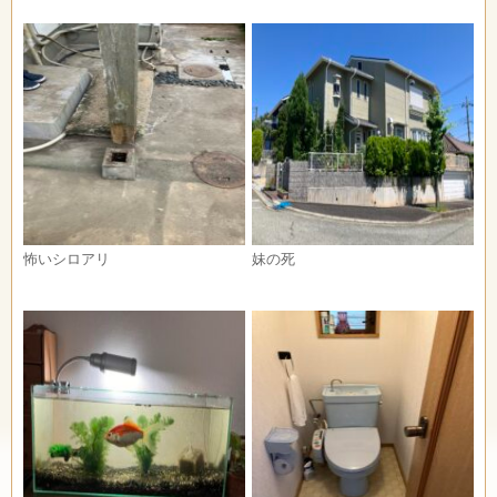
怖いシロアリ
妹の死