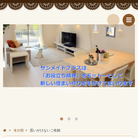
検
索
>
未分類
>
思いがけないご依頼