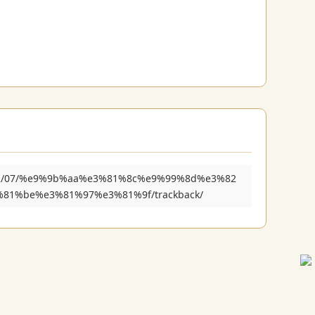
25/02/07/%e9%9b%aa%e3%81%8c%e9%99%8d%e3%82
1%be%e3%81%97%e3%81%9f/trackback/