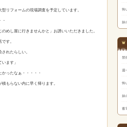
怖
大型リフォームの現場調査を予定しています。
・・
妹
じのめし屋に行きませんかと」お誘いいただきました。
店です。
染されたらしい。
禁
ています」
週
たかったなぁ・・・・・
が積もらない内に早く帰ります。
怖
妹
蓄