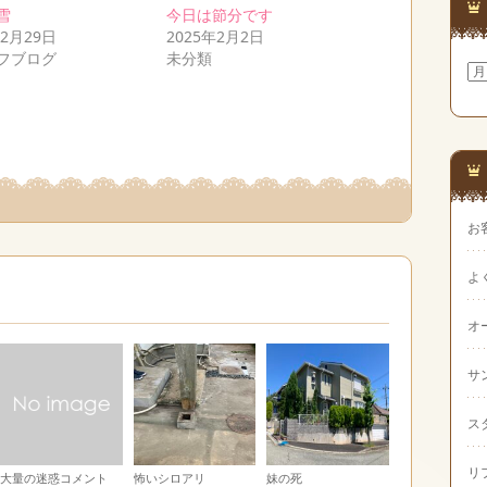
雪
今日は節分です
年2月29日
2025年2月2日
フブログ
未分類
ア
ー
カ
イ
ブ
お
よ
オ
サ
ス
リ
大量の迷惑コメント
怖いシロアリ
妹の死