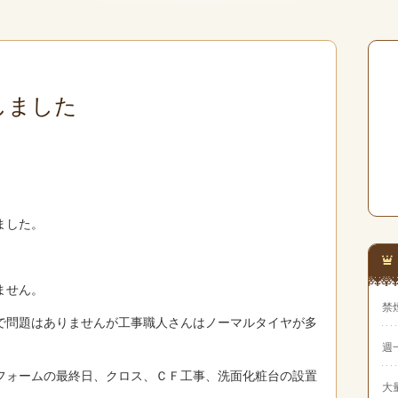
しました
ました。
。
ません。
禁
で問題はありませんが工事職人さんはノーマルタイヤが多
週
フォームの最終日、クロス、ＣＦ工事、洗面化粧台の設置
大