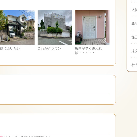
太
希
施
妹に会いたい
これがクラウン
梅雨が早く終われ
未
ば・・・・・
社