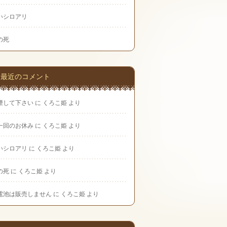
いシロアリ
の死
最近のコメント
煙して下さい
に
くろこ姫
より
一回のお休み
に
くろこ姫
より
いシロアリ
に
くろこ姫
より
の死
に
くろこ姫
より
電池は販売しません
に
くろこ姫
より