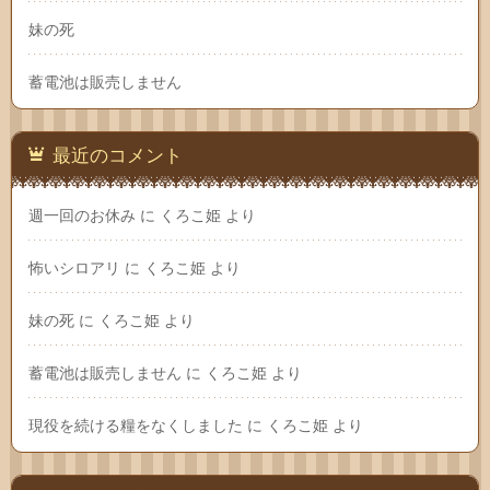
妹の死
蓄電池は販売しません
最近のコメント
週一回のお休み
に
くろこ姫
より
怖いシロアリ
に
くろこ姫
より
妹の死
に
くろこ姫
より
蓄電池は販売しません
に
くろこ姫
より
現役を続ける糧をなくしました
に
くろこ姫
より