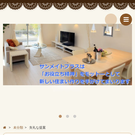
検
索
>
未分類
>
失礼な提案