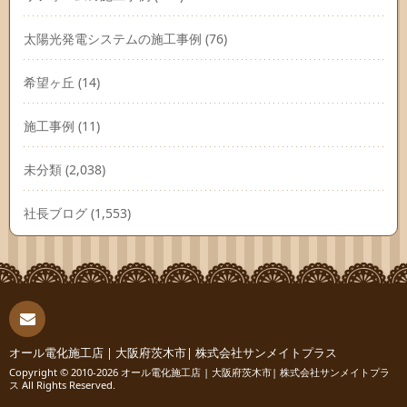
太陽光発電システムの施工事例
(76)
希望ヶ丘
(14)
施工事例
(11)
未分類
(2,038)
社長ブログ
(1,553)
連絡
オール電化施工店 | 大阪府茨木市| 株式会社サンメイトプラス
Copyright © 2010-2026
オール電化施工店 | 大阪府茨木市| 株式会社サンメイトプラ
ス
All Rights Reserved.
先