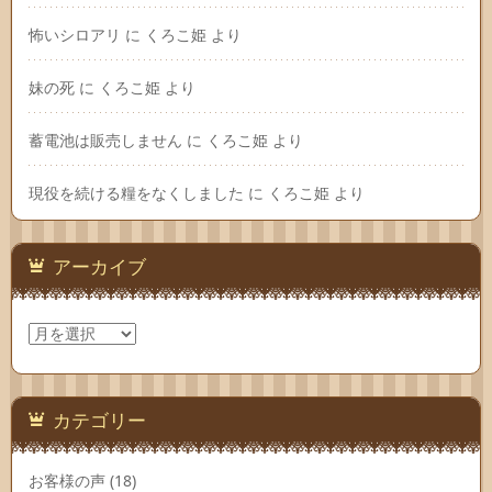
怖いシロアリ
に
くろこ姫
より
妹の死
に
くろこ姫
より
蓄電池は販売しません
に
くろこ姫
より
現役を続ける糧をなくしました
に
くろこ姫
より
アーカイブ
ア
ー
カ
イ
ブ
カテゴリー
お客様の声
(18)