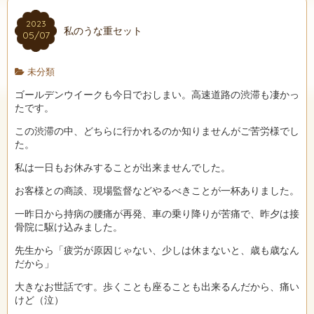
2023
私のうな重セット
05/07
未分類
ゴールデンウイークも今日でおしまい。高速道路の渋滞も凄かっ
たです。
この渋滞の中、どちらに行かれるのか知りませんがご苦労様でし
た。
私は一日もお休みすることが出来ませんでした。
お客様との商談、現場監督などやるべきことが一杯ありました。
一昨日から持病の腰痛が再発、車の乗り降りが苦痛で、昨夕は接
骨院に駆け込みました。
先生から「疲労が原因じゃない、少しは休まないと、歳も歳なん
だから」
大きなお世話です。歩くことも座ることも出来るんだから、痛い
けど（泣）