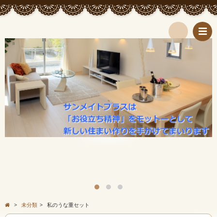
検
索
>
未分類
>
私のうな重セット