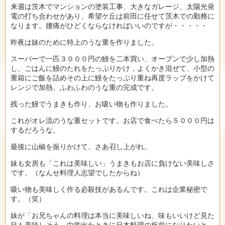
来週は茨木でマンションの塗装工事、大きなガレージ、太陽光発
電の打ち合わせがあり、希望ケ丘は前田に任せて茨木での勤務に
なります。腰痛がひどくならなければいいのですが・・・・・
昨夜は妹のために特上のうな重を作りました。
スーパーで一匹３０００円の鰻を二本買い、オーブンで少し加熱
し、ごはんに鰻のたれをたっぷりかけ，よくかき混ぜて、小型の
重箱にご飯を詰めその上に鰻をたっぷり重ね再度ラップをかけて
レンジで加熱、ふわふわのうな重の完成です。
残った鰻でうまきも作り、お吸い物も作りました。
これがオレ流のうな重セットです。お店で食べたら５０００円は
するだろうな。
最後に山椒を振りかけて、さあ召し上がれ。
妹も女房も「これは美味しい」うまきもお店に負けない美味しさ
です。（なんせ料理人志望でしたからね）
吸い物も美味しく作る必殺技があるんです。これは企業秘密で
す。（笑）
妹が「お兄ちゃんの料理は本当に美味しいね、味もいいけど見た
目も美味しそう。中学出たときに日本料理の板前になりたいと、