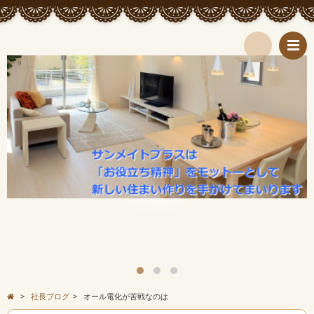
検
索
>
社長ブログ
>
オール電化が苦戦なのは