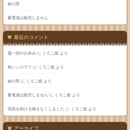
妹の死
蓄電池は販売しません
最近のコメント
週一回のお休み
に
くろこ姫
より
怖いシロアリ
に
くろこ姫
より
妹の死
に
くろこ姫
より
蓄電池は販売しません
に
くろこ姫
より
現役を続ける糧をなくしました
に
くろこ姫
より
アーカイブ