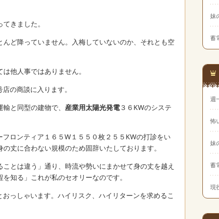
妹
ってきました。
蓄
とんど降っていません。入梅していないのか、それとも空
ては他人事ではありません。
号店の商談に入ります。
週
運輸と同型の建物で、
産業用太陽光発電
３６KWのシステ
怖
ーフロンティア１６５W１５５０枚２５５KWの打診をい
妹
身の丈に合わない規模のため固辞いたしております。
蓄
ることは違う」通り、時流や勢いにまかせて身の丈を越え
程を知る」これが私のセオリーなのです。
現
とおっしゃいます。ハイリスク、ハイリターンを求めるこ