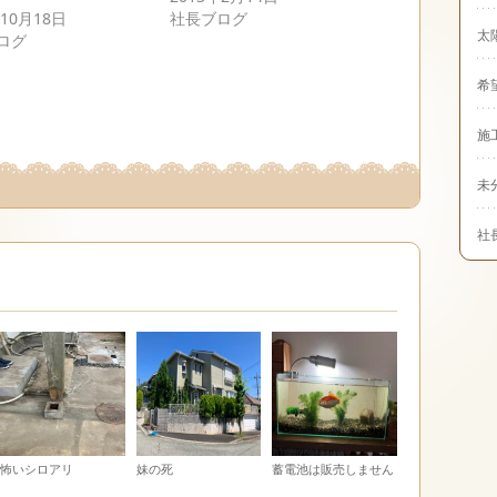
年10月18日
社長ブログ
太
ログ
希
施
未
社
怖いシロアリ
妹の死
蓄電池は販売しません