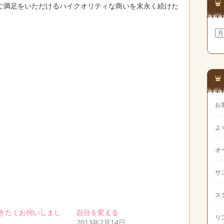
ご満足をいただけるハイクオリティな商いを末永く続けた
ア
ー
カ
イ
ブ
お
よ
オ
サ
ス
きたくお伺いしまし
自分を変える
リ
2013年2月14日