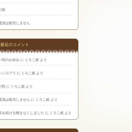
の死
電池は販売しません
最近のコメント
一回のお休み
に
くろこ姫
より
いシロアリ
に
くろこ姫
より
の死
に
くろこ姫
より
電池は販売しません
に
くろこ姫
より
役を続ける糧をなくしました
に
くろこ姫
より