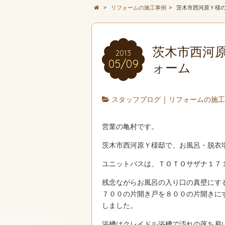
>
リフォームの施工事例
>
茨木市西河原Ｙ様
茨木市西河
2013
05/09
ォーム
スタッフブログ
|
リフォームの施
営業の亀村です。
茨木市西河原Ｙ様邸で、お風呂・脱衣
ユニットバスは、ＴＯＴＯサザナ１７
残念ながらお風呂の入り口の真壁にす
７００の片開き戸を８００の片開きに
しました。
浴槽はクレイドル浴槽で汚れの落ち易