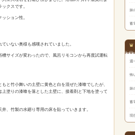
ラックスです。
妹
クッション性。
蓄
れていない奥様も感嘆されていました。
浴槽サイズが変わったので、風呂リモコンから再度試運転
週
怖
ともと竹小舞いの土壁に黄色と白を混ぜた漆喰でしたが、
妹
は上塗りの漆喰を落とした土壁に、接着剤と下地を塗って
蓄
天井、竹製の水廻り専用の床を貼っていきます。
現