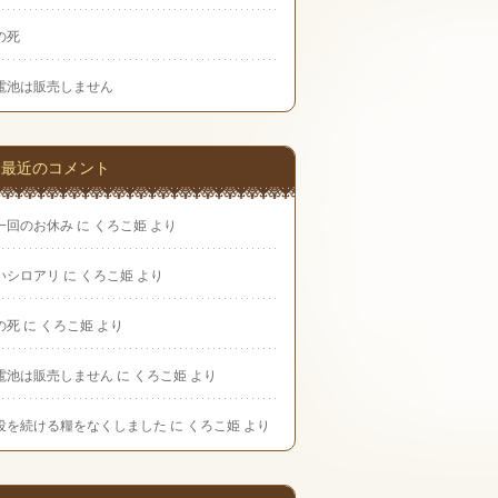
の死
電池は販売しません
最近のコメント
一回のお休み
に
くろこ姫
より
いシロアリ
に
くろこ姫
より
の死
に
くろこ姫
より
電池は販売しません
に
くろこ姫
より
役を続ける糧をなくしました
に
くろこ姫
より