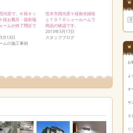
西河原で、Ｋ様キッ
茨木市西河原Ｙ様御夫婦様
Ｙ様お風呂・脱衣場
とＴＯＴＯショールームで
ア
ー
ォームが終了間近で
商品の確認です。
カ
2013年3月17日
イ
年5月13日
スタッフブログ
ブ
ームの施工事例
お
よ
オ
サ
ス
リ