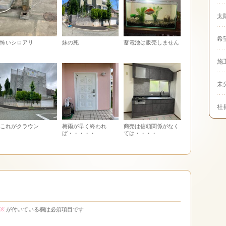
太
希
怖いシロアリ
妹の死
蓄電池は販売しません
施
未
社
これがクラウン
梅雨が早く終われ
商売は信頼関係がなく
ば・・・・・
ては・・・・
※
が付いている欄は必須項目です