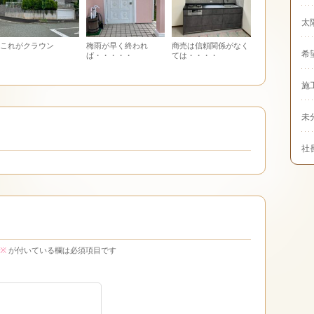
太
これがクラウン
梅雨が早く終われ
商売は信頼関係がなく
希
ば・・・・・
ては・・・・
施
未
社
※
が付いている欄は必須項目です