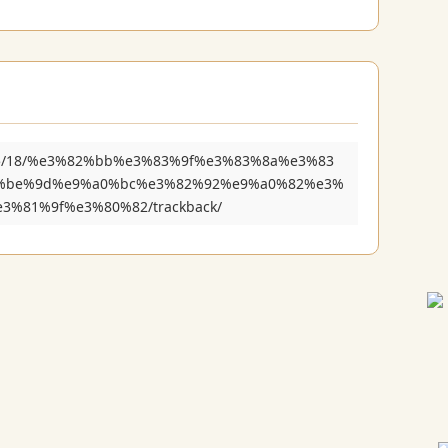
12/05/18/%e3%82%bb%e3%83%9f%e3%83%8a%e3%83
%be%9d%e9%a0%bc%e3%82%92%e9%a0%82%e3%
%81%9f%e3%80%82/trackback/