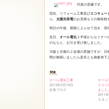
代表の首藤です。
現在、リフォーム工事及び
エコキュー
ら、
太陽光発電
のお見積もりの御依頼
明日の午後、屋根に上らせて頂き、現
先日、
オール電化ＪＰ
様からセミナー
のならと、お引き受け致しました。
大阪と京都の２会場の実施ですが、日
間が御座いましたら是非とも御参加下
関連
オール電化工事
オール
2013年3月19日
チコミ
社長ブログ
ました
2011
スタッ