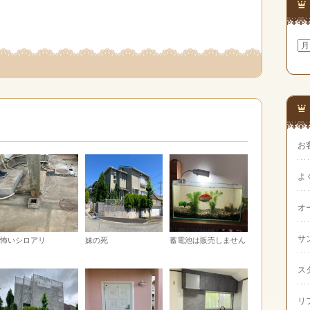
ア
ー
カ
イ
ブ
お
よ
オ
サ
怖いシロアリ
妹の死
蓄電池は販売しません
ス
リ