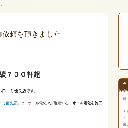
た。
御依頼を頂きました。
績７００軒超
い口コミ優良店
です。
週
コミ優良店
」は、オール電化JPが選定する
「オール電化を施工
。
大
怖