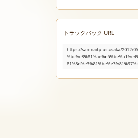
トラックバック URL
https://sanmaitplus.osaka/20
%bc%e3%81%ae%e5%be%a1%e4
81%8d%e3%81%be%e3%81%97%e3