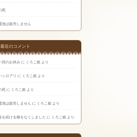
の死
電池は販売しません
最近のコメント
一回のお休み
に
くろこ姫
より
いシロアリ
に
くろこ姫
より
の死
に
くろこ姫
より
電池は販売しません
に
くろこ姫
より
役を続ける糧をなくしました
に
くろこ姫
より