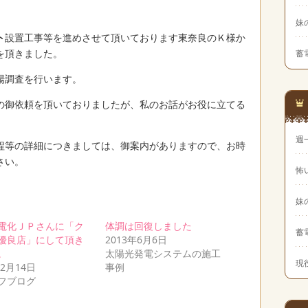
妹
ト
設置工事等を進めさせて頂いております東奈良のＫ様か
を頂きました。
蓄
場調査を行います。
の御依頼を頂いておりましたが、私のお話がお役に立てる
週
程等の詳細につきましては、御案内がありますので、お時
さい。
怖
妹
電化ＪＰさんに「ク
体調は回復しました
蓄
優良店」にして頂き
2013年6月6日
。
太陽光発電システムの施工
現
年2月14日
事例
フブログ