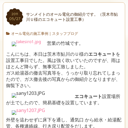
サンメイトのオール電化の御紹介です。（茨木市鮎
2011
05/27
川Ｕ様のエコキュート設置工事）
オール電化の施工事例
|
スタッフブログ
営業の竹城です。
こんにちは、本日は茨木市鮎川のＵ様の
エコキュート
を
設置工事日でした。風は強く吹いていたのですが、雨は
ほとんど降らず、無事完工致しました。
ガス給湯器の撤去写真等を、うっかり取り忘れてしまっ
たので、ガス撤去後の写真からの御紹介となりますが、
御覧下さい。
エコキュート
設置場所
が土でしたので、簡易基礎を設置しています。
外壁を這わせずに床下を通し、通気口 から給水・給湯配
管、各種連絡線、行き戻り配管をだします。