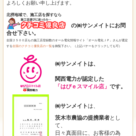
よろしくお願い申し上げます。
北摂地域で、施工店を探すなら
の㈱サンメイトにお問
合せ下さい。
全国２５００店もの施工店登録数のオール電化情報サイト「オール電化ＪＰ」さんが選定
する
全国のクチコミ優良店の一覧
を御覧下さい。（上記バナーをクリックしても可）
㈱サンメイトは、
関西電力が認定した
「はぴｅスマイル店」
です。
㈱サンメイト
は、
茨木市農協の提携業者
とし
て、
日々真面目に、お客様の為