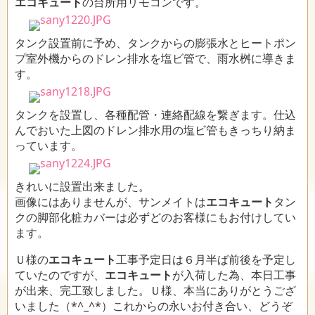
エコキュート
の台所用リモコンです。
タンク設置前に予め、タンクからの膨張水とヒートポン
プ室外機からのドレン排水を塩ビ管で、雨水桝に導きま
す。
タンクを設置し、各種配管・連絡配線を繋ぎます。仕込
んでおいた上図のドレン排水用の塩ビ管もきっちり納ま
っています。
きれいに設置出来ました。
画像にはありませんが、サンメイトは
エコキュート
タン
クの脚部化粧カバーは必ずどのお客様にもお付けしてい
ます。
Ｕ様の
エコキュート
工事予定日は６月半ば前後を予定し
ていたのですが、
エコキュート
が入荷した為、本日工事
が出来、完工致しました。Ｕ様、本当にありがとうござ
いました（*^_^*）これからの永いお付き合い、どうぞ