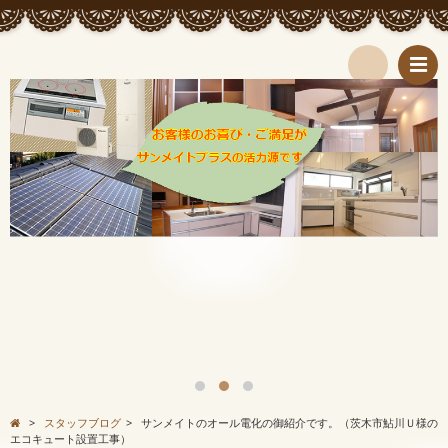
検
索
>
スタッフブログ
>
サンメイトのオール電化の御紹介です。（茨木市鮎川Ｕ様の
エコキュート設置工事）