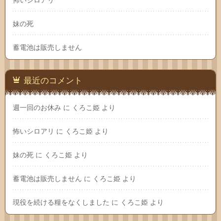
妹の死
蓄電池は販売しません
最近のコメント
週一回のお休み
に
くろこ姫
より
怖いシロアリ
に
くろこ姫
より
妹の死
に
くろこ姫
より
蓄電池は販売しません
に
くろこ姫
より
現役を続ける糧をなくしました
に
くろこ姫
より