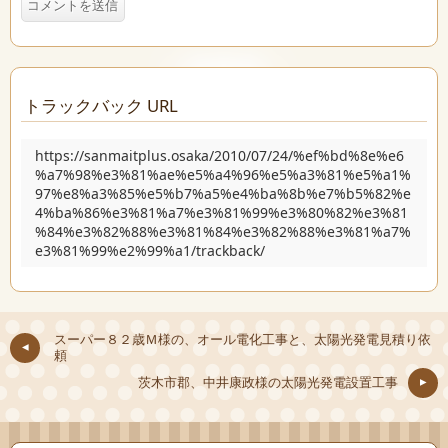
トラックバック URL
https://sanmaitplus.osaka/2010/07/24/%ef%bd%8e%e6
%a7%98%e3%81%ae%e5%a4%96%e5%a3%81%e5%a1%
97%e8%a3%85%e5%b7%a5%e4%ba%8b%e7%b5%82%e
4%ba%86%e3%81%a7%e3%81%99%e3%80%82%e3%81
%84%e3%82%88%e3%81%84%e3%82%88%e3%81%a7%
e3%81%99%e2%99%a1/trackback/
スーパー８２歳Ｍ様の、オール電化工事と、太陽光発電見積り依
頼
茨木市郡、中井康政様の太陽光発電設置工事