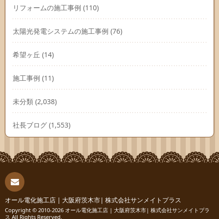
リフォームの施工事例
(110)
太陽光発電システムの施工事例
(76)
希望ヶ丘
(14)
施工事例
(11)
未分類
(2,038)
社長ブログ
(1,553)
連絡
オール電化施工店 | 大阪府茨木市| 株式会社サンメイトプラス
Copyright © 2010-2026
オール電化施工店 | 大阪府茨木市| 株式会社サンメイトプラ
ス
All Rights Reserved.