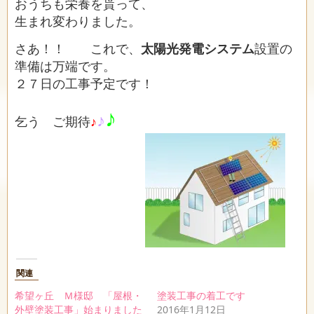
おうちも栄養を貰って、
生まれ変わりました。
さあ！！ これで、
太陽光発電システム
設置の
準備は万端です。
２７日の工事予定です！
♪
♪
乞う ご期待
♪
関連
希望ヶ丘 Ｍ様邸 「屋根・
塗装工事の着工です
外壁塗装工事」始まりました
2016年1月12日