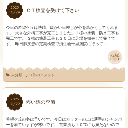
2025
2025
ＣＴ検査を受けて下さい
10/24
10/24
今日の希望ケ丘は快晴、暖かい日差しが心を温かくしてくれま
す。 大きな外構工事が完工しました。Ⅰ様の塗装、防水工事も
完工です。 Ｓ様の塗装工事も３０日に足場を撤去して完了で
す。 昨日肺疾患の定期検査で済生会千里病院に行って …
READ
READ
POST
POST
未分類
1件のコメント
2025
2025
怖い鍋の季節
10/22
10/22
希望ケ丘の冬は早いです。今日はカッターの上に薄手のジャンパ
ーを着ていますが寒いです。 営業所も１０℃にも満たないので