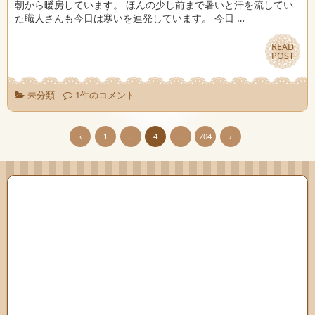
朝から暖房しています。 ほんの少し前まで暑いと汗を流してい
た職人さんも今日は寒いを連発しています。 今日 …
READ
READ
POST
POST
未分類
1件のコメント
‹
1
…
4
…
204
›