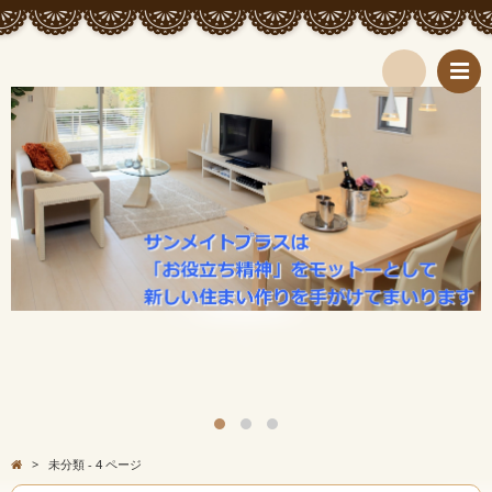
検
索
>
未分類 - 4 ページ