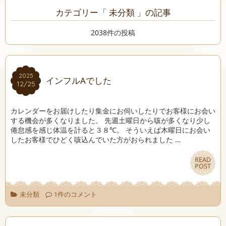
カテゴリー「 未分類 」の記事
2038件の投稿
2025
2025
インフルAでした
12/25
12/25
カレンダーをお届けしたり集金にお伺いしたりでお客様にお会い
する機会が多くなりました。 先週土曜日から咳が多くなり少し
倦怠感を感じ体温を計ると３８℃。 そういえば木曜日にお会い
したお客様でひどく咳込んでいた方がおられました …
READ
READ
POST
POST
未分類
1件のコメント