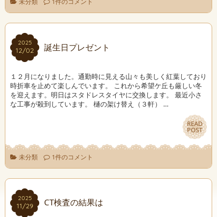
未分類
1件のコメント
2025
2025
誕生日プレゼント
12/02
12/02
１２月になりました。通勤時に見える山々も美しく紅葉しており
時折車を止めて楽しんでいます。 これから希望ケ丘も厳しい冬
を迎えます。明日はスタドレスタイヤに交換します。 最近小さ
な工事が殺到しています。 樋の架け替え（３軒） …
READ
READ
POST
POST
未分類
1件のコメント
2025
2025
CT検査の結果は
11/29
11/29