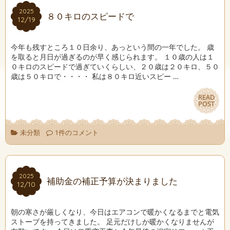
2025
2025
８０キロのスピードで
12/19
12/19
今年も残すところ１０日余り、あっという間の一年でした。 歳
を取ると月日が過ぎるのが早く感じられます。 １０歳の人は１
０キロのスピードで過ぎていくらしい、２０歳は２０キロ、５０
歳は５０キロで・・・・ 私は８０キロ近いスピー …
READ
READ
POST
POST
未分類
1件のコメント
2025
2025
補助金の補正予算が決まりました
12/10
12/10
朝の寒さが厳しくなり、今日はエアコンで暖かくなるまでと電気
ストーブを持ってきました。 足元だけしか暖かくなりませんが