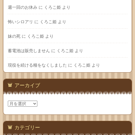
週一回のお休み
に
くろこ姫
より
怖いシロアリ
に
くろこ姫
より
妹の死
に
くろこ姫
より
蓄電池は販売しません
に
くろこ姫
より
現役を続ける糧をなくしました
に
くろこ姫
より
アーカイブ
ア
ー
カ
イ
ブ
カテゴリー