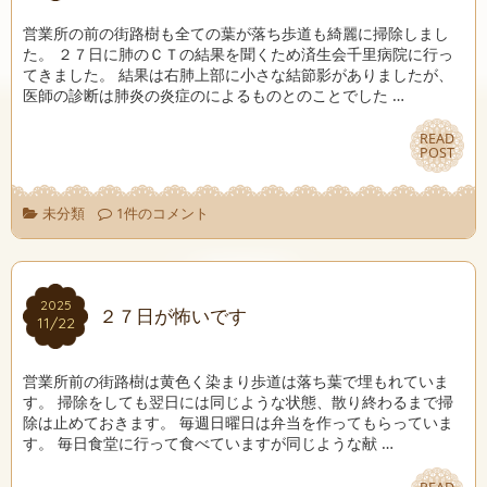
営業所の前の街路樹も全ての葉が落ち歩道も綺麗に掃除しまし
た。 ２７日に肺のＣＴの結果を聞くため済生会千里病院に行っ
てきました。 結果は右肺上部に小さな結節影がありましたが、
医師の診断は肺炎の炎症のによるものとのことでした …
READ
READ
POST
POST
未分類
1件のコメント
2025
2025
２７日が怖いです
11/22
11/22
営業所前の街路樹は黄色く染まり歩道は落ち葉で埋もれていま
す。 掃除をしても翌日には同じような状態、散り終わるまで掃
除は止めておきます。 毎週日曜日は弁当を作ってもらっていま
す。 毎日食堂に行って食べていますが同じような献 …