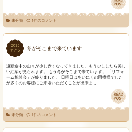
READ
READ
POST
POST
未分類
1件のコメント
2025
2025
冬がそこまで来ています
11/15
11/15
通勤途中の山々が少し赤くなってきました。もう少ししたら美し
い紅葉が見られます。 もう冬がそこまで来ています。 「リフォ
ーム相談会」が終りました。 日曜日はあいにくの雨模様でした
が多くのお客様にご来場いただくことが出来まし …
READ
READ
POST
POST
未分類
1件のコメント