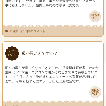
有難いです。 今日は二重窓工事と今年最後の浴室リフォーム工
事に着工しました。 屋内工事なので寒さは大丈夫 …
READ
READ
POST
POST
未分類
1件のコメント
2025
2025
私が悪いんですか？
12/09
12/09
朝夕の寒さが厳しくなってきました。 営業所は窓が多いためか
室内は５℃前後、エアコンで暖かくなるまで車で待機していま
す。 １２月に入って予想通りエコキュートの買替が急増してい
ます。 今朝も朝早くにエラーが出たとお電話です。 …
READ
READ
POST
POST