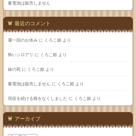
蓄電池は販売しません
最近のコメント
週一回のお休み
に
くろこ姫
より
怖いシロアリ
に
くろこ姫
より
妹の死
に
くろこ姫
より
蓄電池は販売しません
に
くろこ姫
より
現役を続ける糧をなくしました
に
くろこ姫
より
アーカイブ