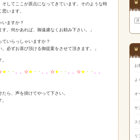
。そしてここが原点になってきています。そのような時
く思います。
ア
ゃいますか？
ー
ます。何かあれば、御遠慮なくお頼み下さい。」
カ
イ
ブ
っていらっしゃいますか？
い。必ずお喜び頂ける御提案をさせて頂きます。」
す。
お
☆
★
・・
。。
☆
★
・・
。。
☆
★
・・
。。
☆
★
・・
。。
よ
けたら、声を掛けてやって下さい。
オ
す。
サ
ス
リ