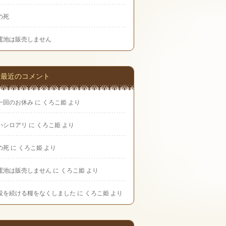
の死
電池は販売しません
最近のコメント
一回のお休み
に
くろこ姫
より
いシロアリ
に
くろこ姫
より
の死
に
くろこ姫
より
電池は販売しません
に
くろこ姫
より
役を続ける糧をなくしました
に
くろこ姫
より