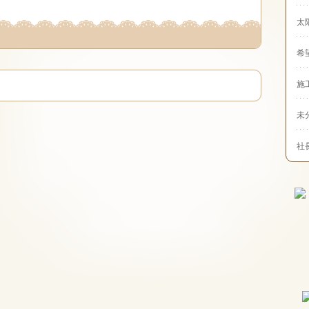
太
希
施
未
社