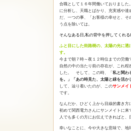
合職として１６年間働いておりました
に分析し、天職とばかり、充実感や達
だ、一つの事、「お客様の幸せと、そ
う点を除いては。
そんなある日,私の背中を押してくれる
ふと目にした街路樹の、太陽の光に透
す。
今まで朝７時～夜１２時位までの労働
自然の中の当たり前の存在が、これ程
した。 そして、この時、「
私と関わ
を。」「あの時見た、太陽と緑を活か
して、辿り着いたのが、この
サンメイ
です。
なんだか、ひどく上から目線的書き方
初めて関西電力さんにサンメイトに来
人でも多くの方にお伝えできればと、
幸いなことに、今や大きな意味で、地