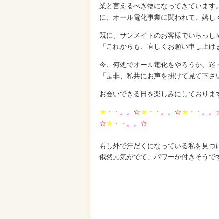
業と言えるべき物になってきています
に、オール電化事業に関われて、嬉し
既に、サンメイトのお客様でいらっし
「これからも、宜しくお願い申し上げ
今、何処でオール電化をやろうか、迷
「是非、私共にお声を掛けて見て下さ
お会いできる日を楽しみにしておりま
★
・・
。。
☆
★
・・
。。
☆
★
・・
。。
☆
★
・・
。。
☆
もし外で汗だくになっている私を見つ
俄然元気がでて、パワーが付きそうで