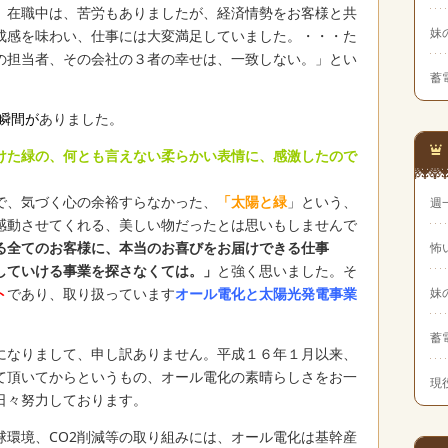
。在職中は、苦労もありましたが、経済情勢をお客様と共
妹
成感を味わい、仕事には大変満足していました。・・・た
の担当者、その会社の３者の幸せは、一致しない。」とい
蓄
瞬間が
ありました。
けた緑の、何とも言えない柔らかい表情に、感激したので
で、気づく心の余裕すらなかった、
「太陽と緑
」という、
週
感動させてくれる、美しい物だったとは思いもしませんで
る全てのお客様に、本当のお喜びをお届けできる仕事
怖
していける事業を探さなくては。」
と強く思いました。そ
ト
であり、取り扱っています
オール電化と太陽光発電事業
妹
蓄
になりまして、申し訳ありません。平成１６年１月以来、
て頂いてからというもの、オール電化の素晴らしさをお一
現
日々努力しております。
球環境、CO2削減等の取り組みには、オール電化は基幹産