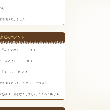
の死
電池は販売しません
最近のコメント
一回のお休み
に
くろこ姫
より
いシロアリ
に
くろこ姫
より
の死
に
くろこ姫
より
電池は販売しません
に
くろこ姫
より
役を続ける糧をなくしました
に
くろこ姫
より