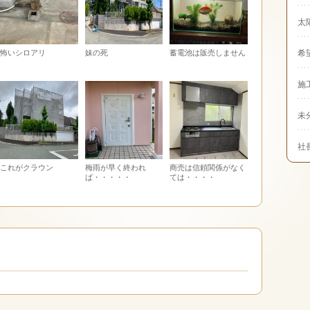
太
怖いシロアリ
妹の死
蓄電池は販売しません
希
施
未
社
これがクラウン
梅雨が早く終われ
商売は信頼関係がなく
ば・・・・・
ては・・・・