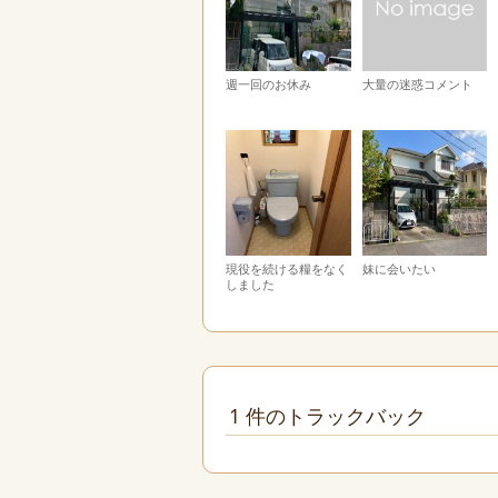
週一回のお休み
大量の迷惑コメント
現役を続ける糧をなく
妹に会いたい
しました
1 件のトラックバック