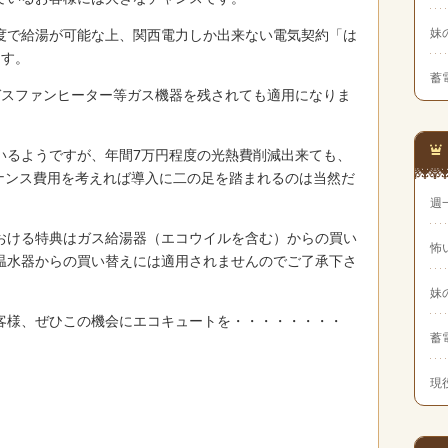
妹
円程度で給湯が可能な上、関西電力しか出来ない電気契約「は
ます。
蓄
ガスファンヒーター等ガス機器を残されても適用になりま
いるようですが、年間7万円程度の光熱費削減出来ても、
テナンス費用を考えれば導入に二の足を踏まれるのは当然だ
週
おける特典はガス給湯器（エコウイルを含む）からの買い
怖
温水器からの買い替えには適用されませんのでご了承下さ
妹
客様、ぜひこの機会にエコキュートを・・・・・・・・
蓄
現