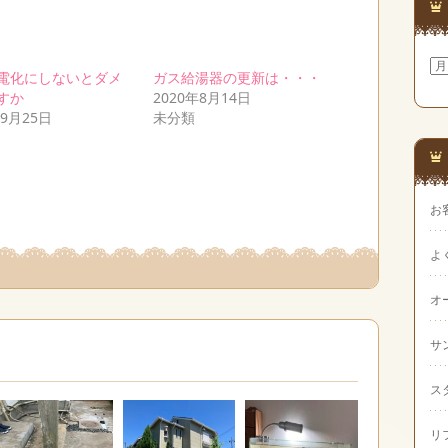
ア
電化にしないとダメ
ガス給湯器の更新は・・・
ー
カ
すか
2020年8月14日
イ
年9月25日
未分類
ブ
お
よ
オ
サ
ス
リ