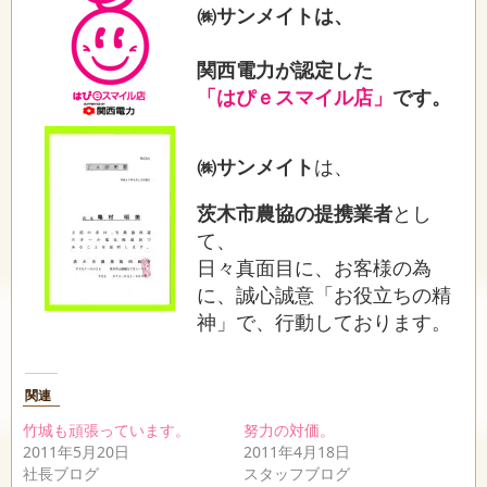
㈱サンメイトは、
関西電力が認定した
「はぴｅスマイル店」
です。
㈱サンメイト
は、
茨木市農協の提携業者
とし
て、
日々真面目に、お客様の為
に、誠心誠意「お役立ちの精
神」で、行動しております。
関連
竹城も頑張っています。
努力の対価。
2011年5月20日
2011年4月18日
社長ブログ
スタッフブログ