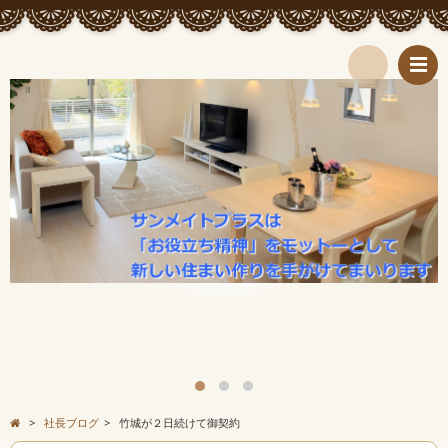
検
索
>
社長ブログ
>
竹城が２日続けて御契約