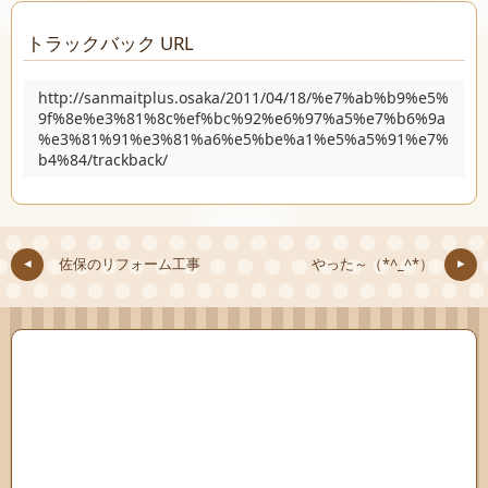
トラックバック URL
http://sanmaitplus.osaka/2011/04/18/%e7%ab%b9%e5%
9f%8e%e3%81%8c%ef%bc%92%e6%97%a5%e7%b6%9a
%e3%81%91%e3%81%a6%e5%be%a1%e5%a5%91%e7%
b4%84/trackback/
佐保のリフォーム工事
やった～（*^_^*）