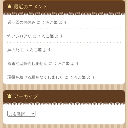
最近のコメント
週一回のお休み
に
くろこ姫
より
怖いシロアリ
に
くろこ姫
より
妹の死
に
くろこ姫
より
蓄電池は販売しません
に
くろこ姫
より
現役を続ける糧をなくしました
に
くろこ姫
より
アーカイブ
ア
ー
カ