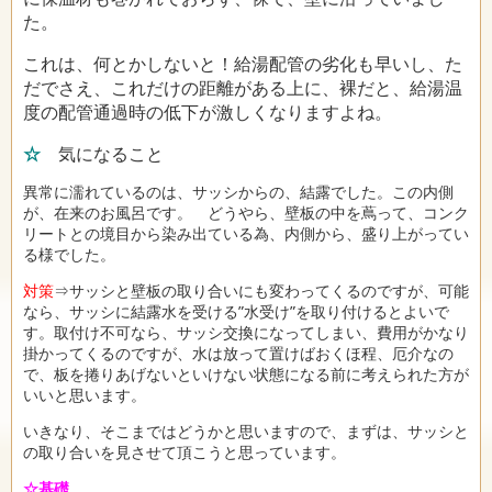
た。
これは、何とかしないと！給湯配管の劣化も早いし、た
だでさえ、これだけの距離がある上に、裸だと、給湯温
度の配管通過時の低下が激しくなりますよね。
☆
気になること
異常に濡れているのは、サッシからの、結露でした。この内側
が、在来のお風呂です。 どうやら、壁板の中を蔦って、コンク
リートとの境目から染み出ている為、内側から、盛り上がってい
る様でした。
対策
⇒サッシと壁板の取り合いにも変わってくるのですが、可能
なら、サッシに結露水を受ける”水受け”を取り付けるとよいで
す。取付け不可なら、サッシ交換になってしまい、費用がかなり
掛かってくるのですが、水は放って置けばおくほ程、厄介なの
で、板を捲りあげないといけない状態になる前に考えられた方が
いいと思います。
いきなり、そこまではどうかと思いますので、まずは、サッシと
の取り合いを見させて頂こうと思っています。
☆基礎