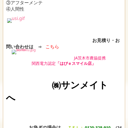
③アフターメンテ
④人間性
お見積り・お
問い合わせは
こちら
⇒
JA茨木市農協提携
関西電力認定
「はぴｅスマイル店」
㈱サンメイト
へ
お急ぎの場合は
ＴＥＬ：
0120-328-910
(24