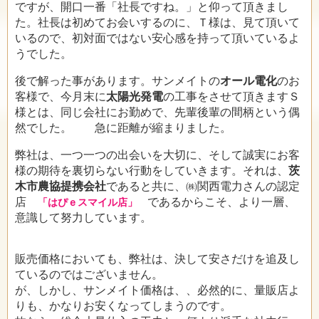
ですが、開口一番「社長ですね。」と仰って頂きまし
た。社長は初めてお会いするのに、Ｔ様は、見て頂いて
いるので、初対面ではない安心感を持って頂いているよ
うでした。
後で解った事があります。サンメイトの
オール電化
のお
客様で、今月末に
太陽光発電
の工事をさせて頂きますＳ
様とは、同じ会社にお勤めで、先輩後輩の間柄という偶
然でした。 急に距離が縮まりました。
弊社は、一つ一つの出会いを大切に、そして誠実にお客
様の期待を裏切らない行動をしていきます。それは、
茨
木市農協提携会社
であると共に、㈱関西電力さんの認定
店
であるからこそ、より一層、
「はぴｅスマイル店」
意識して努力しています。
販売価格においても、弊社は、決して安さだけを追及し
ているのではございません。
が、しかし、サンメイト価格は、、必然的に、量販店よ
りも、かなりお安くなってしまうのです。