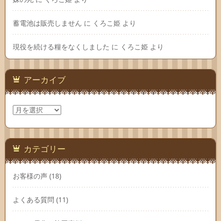
蓄電池は販売しません
に
くろこ姫
より
現役を続ける糧をなくしました
に
くろこ姫
より
アーカイブ
ア
ー
カ
イ
ブ
カテゴリー
お客様の声
(18)
よくある質問
(11)