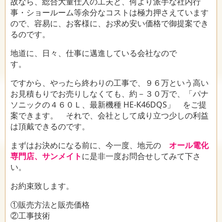
故なら、総合大量仕入の工夫と、何より派手な社内行
事・ショールーム等余分なコストは極力押さえています
ので、容易に、お客様に、お求め安い価格で御提案でき
るのです。
地道に、日々、仕事に邁進している会社なので
す。
ですから、やったら終わりの工事で、９６万という高い
お見積もりでお売りしなくても、約－３０万で、「パナ
ソニックの４６０Ｌ、最新機種 HE-K46DQS」 をご提
案できます。 それで、会社として成り立つ少しの利益
は頂戴できるのです。
まずはお決めになる前に、今一度、地元の
オール電化
専門店、サンメイト
に是非一度お問合せしてみて下さ
い。
お約束致します。
①販売方法と販売価格
②工事技術