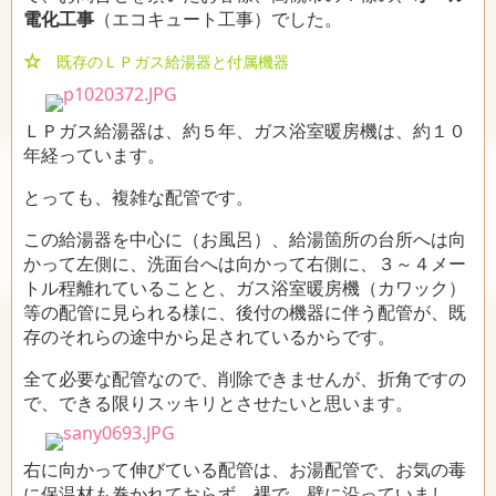
電化工事
（エコキュート工事）でした。
☆
既存のＬＰガス給湯器と付属機器
ＬＰガス給湯器は、約５年、ガス浴室暖房機は、約１０
年経っています。
とっても、複雑な配管です。
この給湯器を中心に（お風呂）、給湯箇所の台所へは向
かって左側に、洗面台へは向かって右側に、３～４メー
トル程離れていることと、ガス浴室暖房機（カワック）
等の配管に見られる様に、後付の機器に伴う配管が、既
存のそれらの途中から足されているからです。
全て必要な配管なので、削除できませんが、折角ですの
で、できる限りスッキリとさせたいと思います。
右に向かって伸びている配管は、お湯配管で、お気の毒
に保温材も巻かれておらず、裸で、壁に沿っていまし