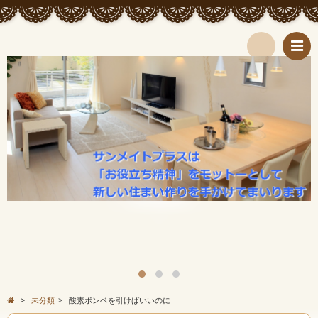
検
索
>
未分類
>
酸素ボンベを引けばいいのに