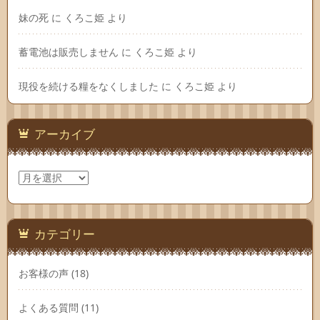
妹の死
に
くろこ姫
より
蓄電池は販売しません
に
くろこ姫
より
現役を続ける糧をなくしました
に
くろこ姫
より
アーカイブ
ア
ー
カ
イ
ブ
カテゴリー
お客様の声
(18)
よくある質問
(11)