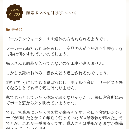
2025
酸素ボンベを引けばいいのに
04/28
未分類
ゴールデンウィーク、１１連休の方もおられるようです。
メーカーも商社も６連休らしい、商品の入荷も発注も出来なくな
り私は何をすればいいのでしょう。
職人さんも商品が入ってこないので工事が進みません。
しかし長期のお休み、皆さんどう過ごされるのでしょう。
旅行に行くにしても道路は混むし、ホテルも高いしサービスも悪
くなるしとても行く気にはなりません。
家でじっとしていたら体調が悪くなりそうだし、毎日営業所に来
てボーと窓から外を眺めていようかな。
でも、営業所にいたらお客様が来るんです。今日も突然レンジフ
ードが壊れたとか２０年近く使っていたガス給湯器が壊れたよう
でとか、これが一番困るんです。職人さんは手配できますが商品
が入ってこないんです。