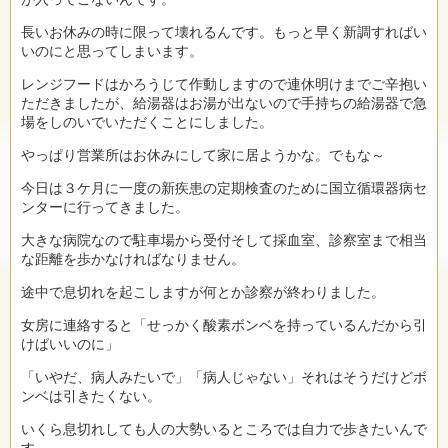
長いお休みの時に限って壊れるんです。もっと早く新調すればい
いのにと思ってしまいます。
レンジフードはかろうじて作動しますので連休明けまでご辛抱い
ただきましたが、給湯器はお湯が出ないので手持ちの給湯器で急
場をしのいでいただくことにしました。
やっぱり営業所はお休みにして家に居ようかな。でもな～
今日は３ケ月に一度の新疾患の定期検査のために国立循環器病セ
ンターに行ってきました。
大きな病院なので駐車場から受付そして採血室、診察室まで相当
な距離を歩かなければなりません。
途中で息切れを起こしますが何とか診察が終わりました。
女房に連絡すると「せっかく酸素ボンベを持っているんだから引
けばいいのに」
「いやだ、病人みたいで」「病人じゃない」それはそうだけどボ
ンベは引きたくない。
いくら息切れしても人の大勢いるところでは自力で歩きたいんで
す。