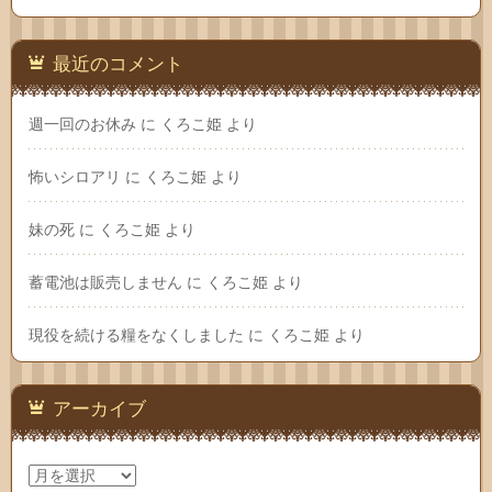
最近のコメント
週一回のお休み
に
くろこ姫
より
怖いシロアリ
に
くろこ姫
より
妹の死
に
くろこ姫
より
蓄電池は販売しません
に
くろこ姫
より
現役を続ける糧をなくしました
に
くろこ姫
より
アーカイブ
ア