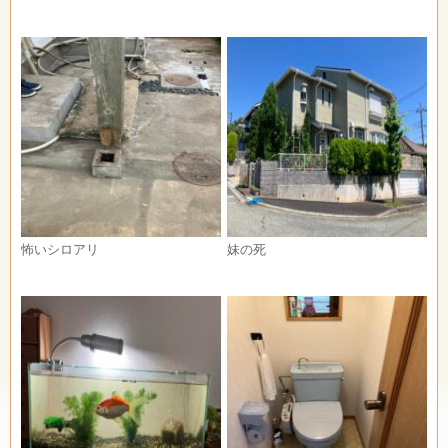
怖いシロアリ
妹の死