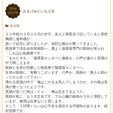
2024
おまけみたいな人生
03/19
未分類
２０年前の３月２０日の夕方、友人と喫茶店で話していると突然
胸部に違和感が・・・・・
急いで自宅に戻りましたが、強烈な痛みが襲ってきました。
救急車で済生会吹田病院へ、運よく循環器専門の医師が居られ
「これは心筋梗塞です」
「モルヒネを」「循環器センターに連絡を」の声が遠のく意識の
中で聞こえます。
医師と女房が同乗した救急車で循環器センターへ。
女房が医師に「有難うございます」の声が、医師が「奥さん助か
ってから言って下さい」
薄れる意識の中で「俺はこのまま死んでしまうのか」その後は意
識が無くなったようです。
意識が戻った時はＩＣＵ、「俺は生きてるようだ」
医師が私に「もう大丈夫です。でも心臓の筋肉が３分１壊死して
います。無理は出来ないと思います」
そして「３日間くらいは心不全を発症する可能性があります。絶
対安静です」