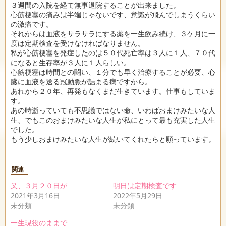
３週間の入院を経て無事退院することが出来ました。
心筋梗塞の痛みは半端じゃないです、意識が飛んでしまうくらい
の激痛です。
それからは血液をサラサラにする薬を一生飲み続け、３ケ月に一
度は定期検査を受けなければなりません。
私が心筋梗塞を発症したのは５０代死亡率は３人に１人、７０代
になると生存率が３人に１人らしい。
心筋梗塞は時間との闘い、１分でも早く治療することが必要、心
臓に血液を送る冠動脈が詰まる病ですから。
あれから２０年、再発もなくまだ生きています。仕事もしていま
す。
あの時逝っていても不思議ではない命、いわばおまけみたいな人
生、でもこのおまけみたいな人生が私にとって最も充実した人生
でした。
もう少しおまけみたいな人生が続いてくれたらと願っています。
関連
又、３月２０日が
明日は定期検査です
2021年3月16日
2022年5月29日
未分類
未分類
一生現役のままで