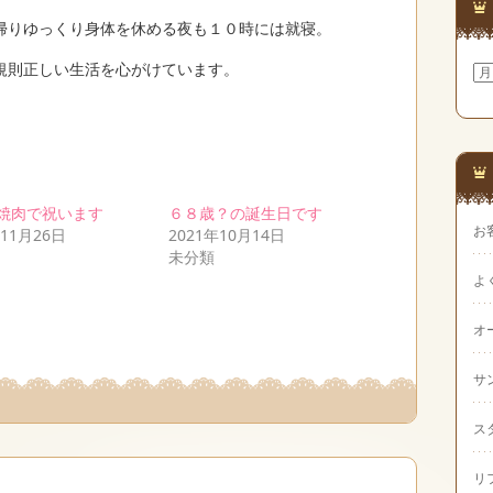
帰りゆっくり身体を休める夜も１０時には就寝。
規則正しい生活を心がけています。
ア
ー
カ
イ
ブ
焼肉で祝います
６８歳？の誕生日です
お
年11月26日
2021年10月14日
未分類
よ
オ
サ
ス
リ