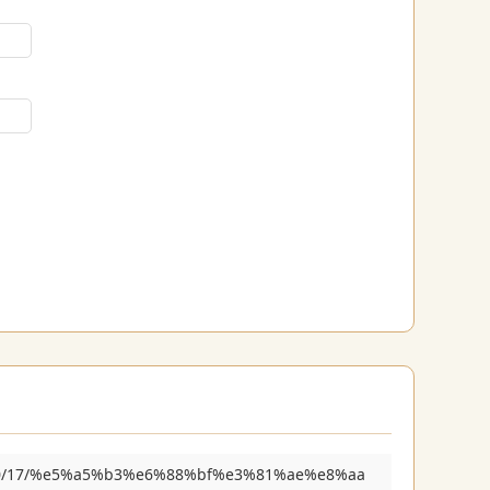
23/10/17/%e5%a5%b3%e6%88%bf%e3%81%ae%e8%aa