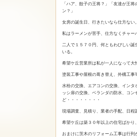
「ハア、餃子の王将？」「友達が王将
ン？」
女房の誕生日、行きたいなら仕方ない
私はラーメンが苦手、仕方なくチャー
二人で１５７０円、何ともわびしい誕
いる。
希望ケ丘営業所は私が一人になって大
塗装工事や屋根の葺き替え、外構工事
水栓の交換、エアコンの交換、インタ
ッシ扉の交換、ベランダの防水、コン
ど・・・・・・・・
現場調査、見積り、業者の手配、日程
希望ケ丘は築３０年以上の住宅ばかり
おまけに茨木のリフォーム工事は行列