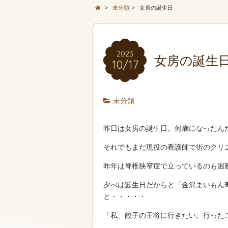
>
未分類
>
女房の誕生日
2023
女房の誕生
10/17
未分類
昨日は女房の誕生日。何歳になったん
それでもまだ現役の看護師で街のクリ
昨年は脊椎狭窄症で立っているのも困
夕べは誕生日だからと「金沢まいもん
と・・・・・
「私、餃子の王将に行きたい。行った