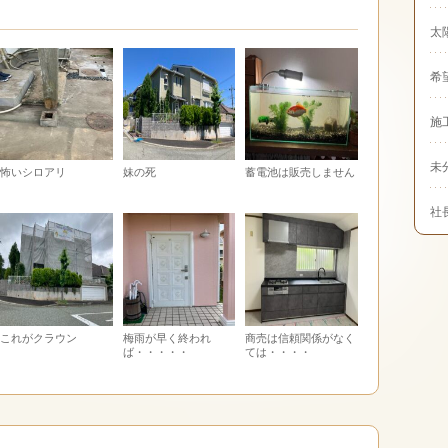
太
希
施
未
怖いシロアリ
妹の死
蓄電池は販売しません
社
これがクラウン
梅雨が早く終われ
商売は信頼関係がなく
ば・・・・・
ては・・・・