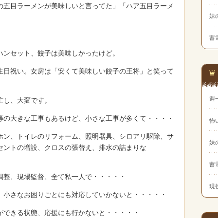
の五目ラーメンが美味しいと言ってた」「ハア五目ラーメ
妹
。
蓄
ハンセット、餃子は美味しかったけど。
生日祝い。女房は「安くて美味しい餃子の王将」と笑って
週
忙し、大変です。
等の大きな工事もあるけど、小さな工事が多くて・・・・
怖
ホン、トイレのリフォーム、照明器具、シロアリ駆除、サ
妹
セントの増設、クロスの張替え、排水の詰まりな
蓄
調整、現場監督、全て私一人で・・・・・
現
、小さなお困りごとにも対応していかないと・・・・・
ができる状態、応援にも行かないと・・・・・