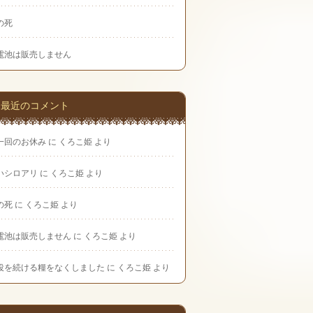
の死
電池は販売しません
最近のコメント
一回のお休み
に
くろこ姫
より
いシロアリ
に
くろこ姫
より
の死
に
くろこ姫
より
電池は販売しません
に
くろこ姫
より
役を続ける糧をなくしました
に
くろこ姫
より