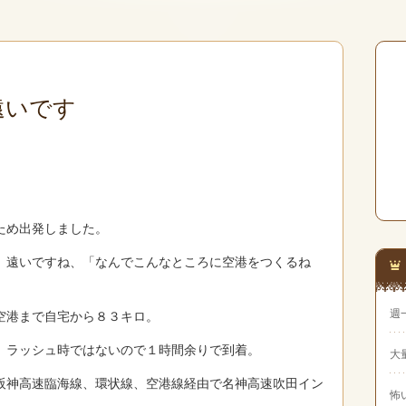
遠いです
ため出発しました。
。遠いですね、「なんでこんなところに空港をつくるね
週
空港まで自宅から８３キロ。
、ラッシュ時ではないので１時間余りで到着。
大
阪神高速臨海線、環状線、空港線経由で名神高速吹田イン
怖