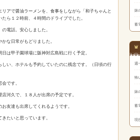
妹
エリアで醤油ラーメンを、食事をしながら「和子ちゃんと
いたら１２時前、４時間のドライブでした。
蓄
」の電話。安心しました。
やかな日常がもどりました。
明日は甲子園球場に阪神対広島戦に行く予定。
週
らしい、ホテルも予約していたのに残念です。（日頃の行
怖
窓会です。
妹
理店河久で、１８人が出席の予定です。
蓄
のお友達も出席してくれるようです。
てきたいと思っています。
現