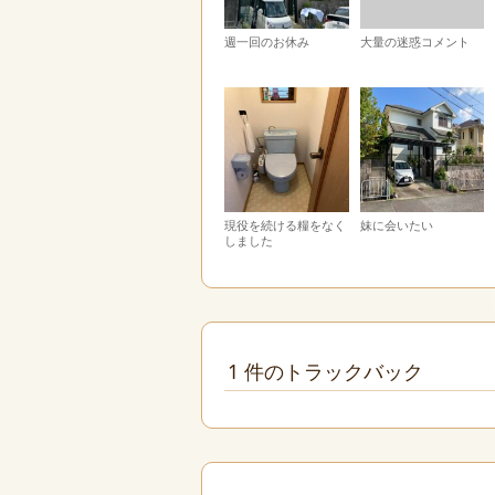
週一回のお休み
大量の迷惑コメント
現役を続ける糧をなく
妹に会いたい
しました
1 件のトラックバック