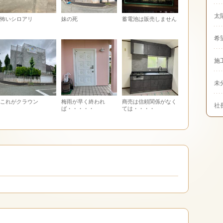
太
怖いシロアリ
妹の死
蓄電池は販売しません
希
施
未
これがクラウン
梅雨が早く終われ
商売は信頼関係がなく
社
ば・・・・・
ては・・・・