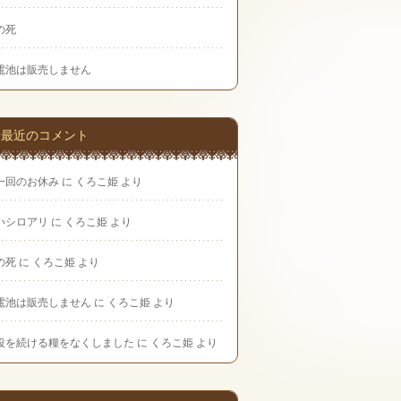
の死
電池は販売しません
最近のコメント
一回のお休み
に
くろこ姫
より
いシロアリ
に
くろこ姫
より
の死
に
くろこ姫
より
電池は販売しません
に
くろこ姫
より
役を続ける糧をなくしました
に
くろこ姫
より