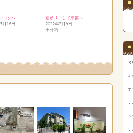
ンコクへ
墓参りそして京都へ
ア
年5月16日
2022年5月9日
ー
カ
未分類
イ
ブ
お
よ
オ
サ
ス
リ