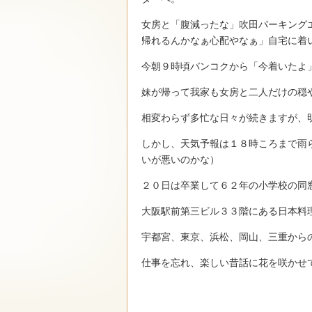
女房と「腹減ったな」吹田パーキング
帰れるんかなぁ心配やなぁ」自宅に着
今朝９時頃バンコクから「今着いたよ
妹が帰って我家も女房と二人だけの穏
相変わらず多忙な日々が続きますが、
しかし、天気予報は１８時ころまで雨
いが悪いのかな）
２０日は卒業して６２年の小学校の同
大阪駅前第三ビル３３階にある日本料
宇都宮、東京、浜松、岡山、三重から
仕事を忘れ、楽しい昔話に花を咲かせ