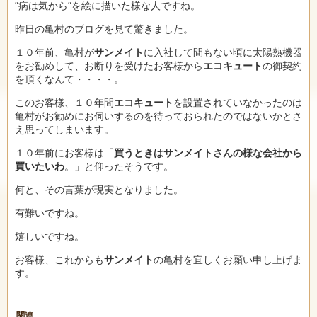
”病は気から”を絵に描いた様な人ですね。
昨日の亀村のブログを見て驚きました。
１０年前、亀村が
サンメイト
に入社して間もない頃に太陽熱機器
をお勧めして、お断りを受けたお客様から
エコキュート
の御契約
を頂くなんて・・・・。
このお客様、１０年間
エコキュート
を設置されていなかったのは
亀村がお勧めにお伺いするのを待っておられたのではないかとさ
え思ってしまいます。
１０年前にお客様は「
買うときはサンメイトさんの様な会社から
買いたいわ
。」と仰ったそうです。
何と、その言葉が現実となりました。
有難いですね。
嬉しいですね。
お客様、これからも
サンメイト
の亀村を宜しくお願い申し上げま
す。
関連