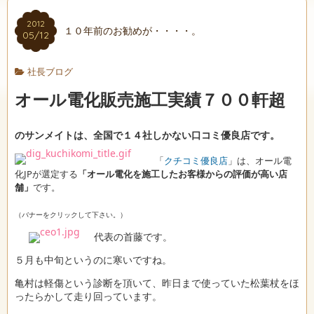
2012
１０年前のお勧めが・・・・。
05/12
社長ブログ
オール電化販売施工実績７００軒超
のサンメイトは、全国で
１４社しかない口コミ優良店
です。
「
クチコミ優良店
」は、オール電
化JPが選定する
「オール電化を施工したお客様からの評価が高い店
舗」
です。
（バナーをクリックして下さい。）
代表の首藤です。
５月も中旬というのに寒いですね。
亀村は軽傷という診断を頂いて、昨日まで使っていた松葉杖をほ
ったらかして走り回っています。