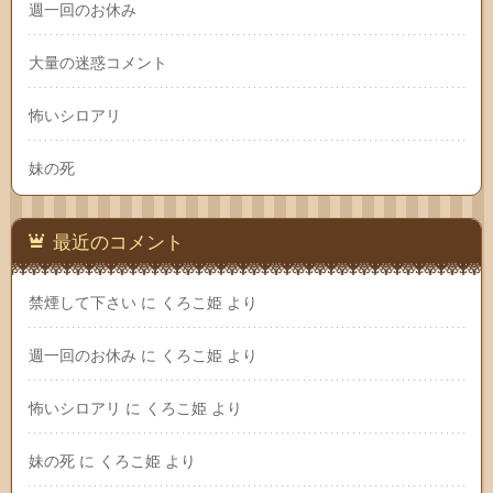
週一回のお休み
大量の迷惑コメント
怖いシロアリ
妹の死
最近のコメント
禁煙して下さい
に
くろこ姫
より
週一回のお休み
に
くろこ姫
より
怖いシロアリ
に
くろこ姫
より
妹の死
に
くろこ姫
より