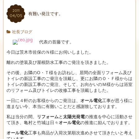
2011
有難い発注です。
04/05
社長ブログ
代表の首藤です。
今日は茨木市佐保のＮ様にお伺いしました。
離れの塗装及び屋根防水工事のご発注を頂きました。
その後、お隣のO・Ｔ様をお訪ねし、居間の全面リフォーム及び
トイレの新設工事のご発注を頂戴し、更にお隣のＯ・Ｆ様からは
トイレの新設工事のご発注、そして、お向かいのＭ様からは浴室
のリフォーム及びトイレの改修工事を頂戴しました。
一日に４軒のお客様からのご発注は、
オール電化
工事が思う様に
進まない今、本当に有難いことだと感謝致しております。
私は当分の間、
リフォーム
と
太陽光発電
の推進を中心に活動させ
て頂き、亀村と竹城は日々
オール電化
の推進に励んでおります。
オール電化
工事も商品が入荷次第順次進めさせて頂きたいと考え
ています。