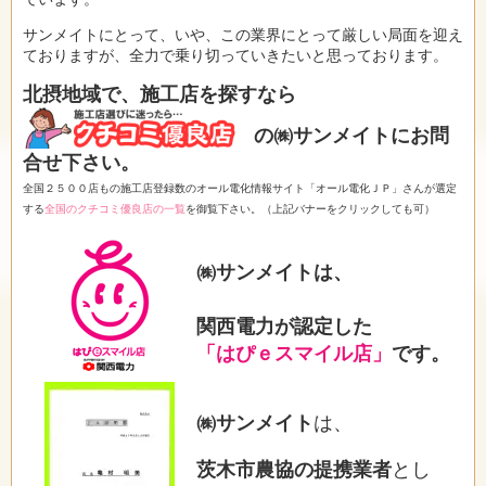
サンメイトにとって、いや、この業界にとって厳しい局面を迎え
ておりますが、全力で乗り切っていきたいと思っております。
北摂地域で、施工店を探すなら
の㈱サンメイトにお問
合せ下さい。
全国２５００店もの施工店登録数のオール電化情報サイト「オール電化ＪＰ」さんが選定
する
全国のクチコミ優良店の一覧
を御覧下さい。（上記バナーをクリックしても可）
㈱サンメイトは、
関西電力が認定した
「はぴｅスマイル店」
です。
㈱サンメイト
は、
茨木市農協の提携業者
とし