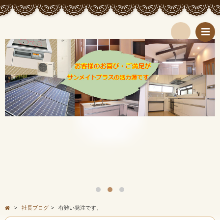
検
索
>
社長ブログ
>
有難い発注です。