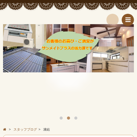
検
索
>
スタッフブログ
>
凍結