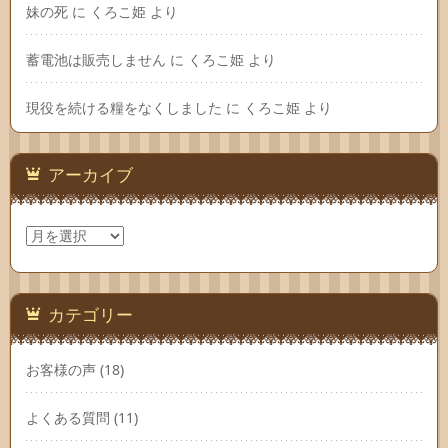
妹の死
に
くろこ姫
より
蓄電池は販売しません
に
くろこ姫
より
現役を続ける糧をなくしました
に
くろこ姫
より
アーカイブ
ア
ー
カ
イ
ブ
カテゴリー
お客様の声
(18)
よくある質問
(11)