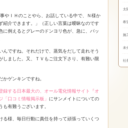
太
事やＩＨのことやら、お話している中で、Ｎ様か
希
ず紹介できます。」（正しい言葉は曖昧なのです
色に例えるとグレーのドンヨリ色が、急に、パッ
施
。
未
いんですね。それだけで、蒸気をだして走れそう
がしました。又、ＴＶもご注文下さり、有難い限
社
だかゲンキンですね。
登録する日本最大の、オール電化情報サイト『オ
ジ「口コミ情報掲示板」
にサンメイトについての
うも有難うございます。
ける様、毎日行動に責任を持って頑張っていくつ