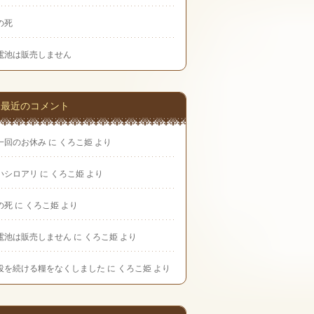
の死
電池は販売しません
最近のコメント
一回のお休み
に
くろこ姫
より
いシロアリ
に
くろこ姫
より
の死
に
くろこ姫
より
電池は販売しません
に
くろこ姫
より
役を続ける糧をなくしました
に
くろこ姫
より