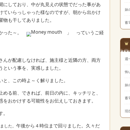
開にしており、中が丸見えの状態でだった事があ
妹
けていらっしゃった様なのですが、朝から出かけ
濯物も干してありました。
蓄
しかった～。
」 っていうご経
週
さんが配慮しなければ、施主様と近隣の方、両方
うという事を、実感しました。
怖
いと、この時よ～く解りました。
妹
止める前、できれば、前日の内に、キッチリと、
蓄
惑をおかけする可能性をお伝えしておきます。
現
す。
午後から４時位まで回りました。久々だ
ました。