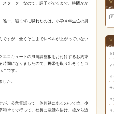
ースターターなので、調子がでるまで、時間がか
ア
、唯一、嚙まずに喋れたのは、小学４年生位の男
ー
カ
イ
ブ
んですが、全くそこまでレベルが上がっていない
お
クエコキュートの風向調整板をお付けするお約束
る時間になりましたので、携帯を取り出そうとゴ
よ
ｕ”
です。
オ
ました。
サ
ス
すが、公衆電話って一体何処にあるのって位、少
平和堂まで行って、社長に電話を掛け、後から追
リ