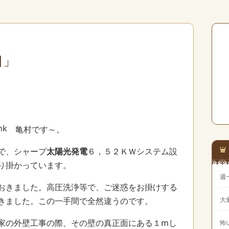
日」
亀村です～。
で、シャープ
太陽光発電
６，５２ＫＷシステム設
り掛かっています。
週
おきました。高圧洗浄等で、ご迷惑をお掛けする
きました。この一手間で全然違うのです。
大
家の外壁工事の際、その壁の真正面にある１mし
怖