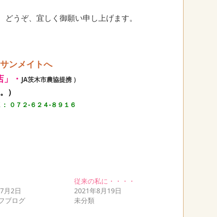
、どうぞ、宜しく御願い申し上げます。
㈱サンメイトへ
店」・
JA茨木市農協提携 ）
す。）
： ０７２-６２４-８９１６
従来の私に・・・・
年7月2日
2021年8月19日
フブログ
未分類