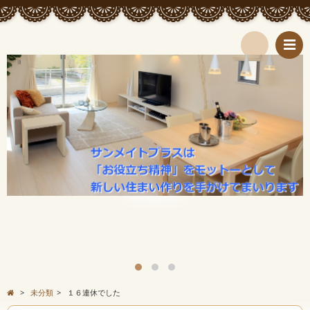
検
索
>
未分類
>
１６連休でした