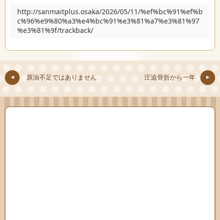
http://sanmaitplus.osaka/2026/05/11/%ef%bc%91%ef%b
c%96%e9%80%a3%e4%bc%91%e3%81%a7%e3%81%97
%e3%81%9f/trackback/
原油不足ではありません
圧迫骨折から一年