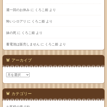
週一回のお休み
に
くろこ姫
より
怖いシロアリ
に
くろこ姫
より
妹の死
に
くろこ姫
より
蓄電池は販売しません
に
くろこ姫
より
アーカイブ
ア
ー
カ
イ
ブ
カテゴリー
お客様の声
(18)