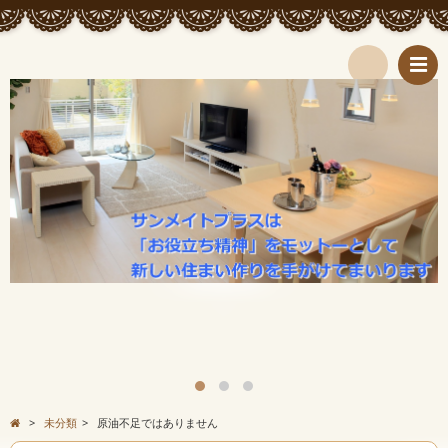
検
索
>
未分類
>
原油不足ではありません