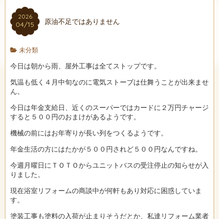
2026
原油不足ではありません
04/15
未分類
今日は朝から雨、屋外工事は全てストップです。
気温も低く４月中旬なのに電気ストーブは仕舞うことが出来ませ
ん。
今日は年金支給日、近くのスーパーではカードに２万円チャージ
すると５００円のおまけがあるようです。
機械の前にはお年寄りが長い列をつくるようです。
年金生活の方にはたかが５００円されど５００円なんですね。
今週月曜日にＴＯＴＯからユニットバスの受注停止の知らせが入
りました。
現在浴室リフォームの商談中が何軒もあり対応に困惑していま
す。
塗装工事も塗料の入荷が止まりそうだとか、私達リフォーム業者