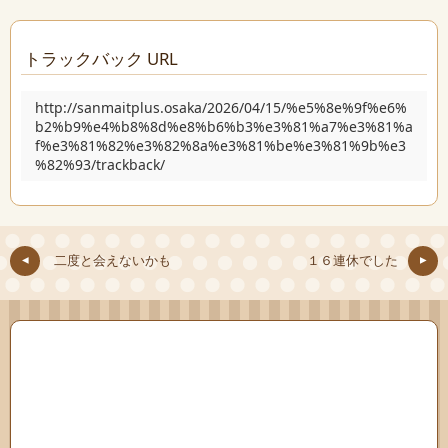
トラックバック URL
http://sanmaitplus.osaka/2026/04/15/%e5%8e%9f%e6%
b2%b9%e4%b8%8d%e8%b6%b3%e3%81%a7%e3%81%a
f%e3%81%82%e3%82%8a%e3%81%be%e3%81%9b%e3
%82%93/trackback/
二度と会えないかも
１６連休でした