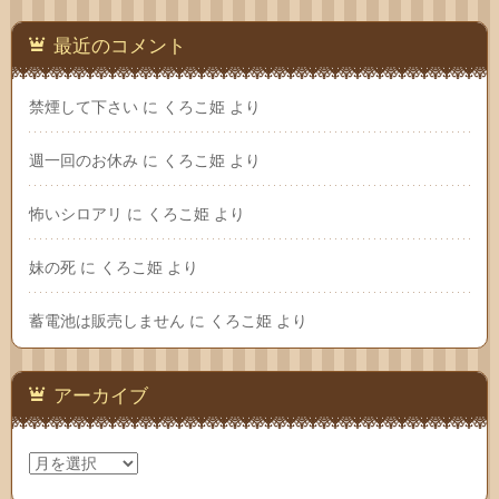
最近のコメント
禁煙して下さい
に
くろこ姫
より
週一回のお休み
に
くろこ姫
より
怖いシロアリ
に
くろこ姫
より
妹の死
に
くろこ姫
より
蓄電池は販売しません
に
くろこ姫
より
アーカイブ
ア
ー