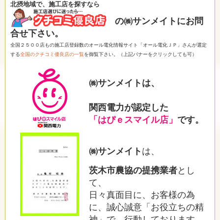
北摂地域で、施工店を探すなら
の㈱サンメイトにお問
合せ下さい。
全国２５００店もの施工店登録数のオール電化情報サイト「オール電化ＪＰ」さんが選定
する
全国のクチコミ優良店の一覧
を御覧下さい。（上記バナーをクリックしても可）
㈱サンメイトは、
関西電力が認定した
「はぴｅスマイル店」
です。
㈱サンメイト
は、
茨木市農協の提携業者
とし
て、
日々真面目に、お客様の為
に、誠心誠意「お役立ちの精
神」で、行動しております