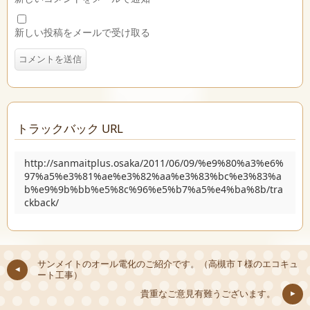
新しい投稿をメールで受け取る
トラックバック URL
http://sanmaitplus.osaka/2011/06/09/%e9%80%a3%e6%
97%a5%e3%81%ae%e3%82%aa%e3%83%bc%e3%83%a
b%e9%9b%bb%e5%8c%96%e5%b7%a5%e4%ba%8b/tra
ckback/
サンメイトのオール電化のご紹介です。（高槻市Ｔ様のエコキュ
ート工事）
貴重なご意見有難うございます。